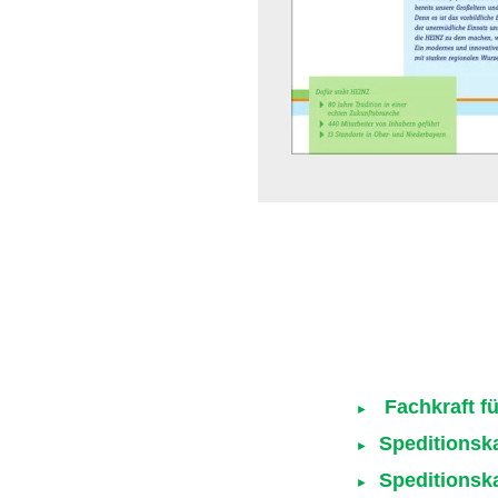
Fachkraft f
Speditionska
Speditionsk