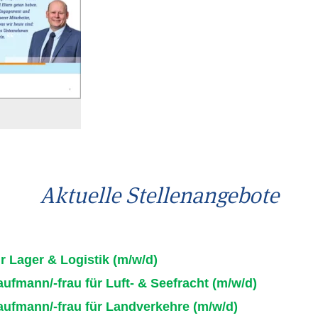
Aktuelle Stellenangebote
ür Lager & Logistik (m/w/d)
ufmann/-frau für Luft- & Seefracht (m/w/d)
aufmann/-frau für Landverkehre (m/w/d)