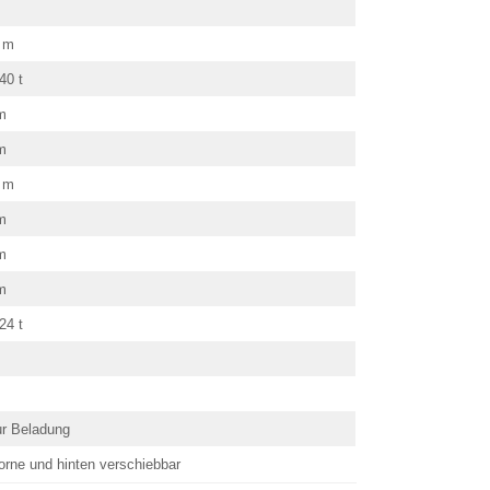
 m
40 t
m
m
 m
m
m
m
24 t
ur Beladung
orne und hinten verschiebbar