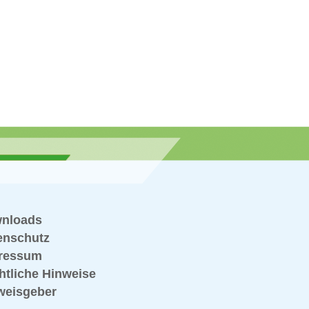
nloads
enschutz
ressum
htliche Hinweise
weisgeber