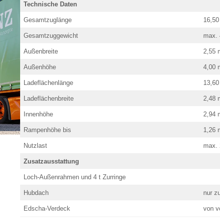
Technische Daten
Gesamtzuglänge
16,50
Gesamtzuggewicht
max. 
Außenbreite
2,55 
Außenhöhe
4,00 
Ladeflächenlänge
13,60
Ladeflächenbreite
2,48 
Innenhöhe
2,94 
Rampenhöhe bis
1,26 
Nutzlast
max. 
Zusatzausstattung
Loch-Außenrahmen und 4 t Zurringe
Hubdach
nur z
Edscha-Verdeck
von v